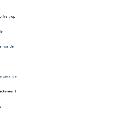
ffre trop
de
 temps de
e garantie,
rictement
s