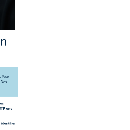
en
. Pour
. Des
ues
BTP ont
identifier