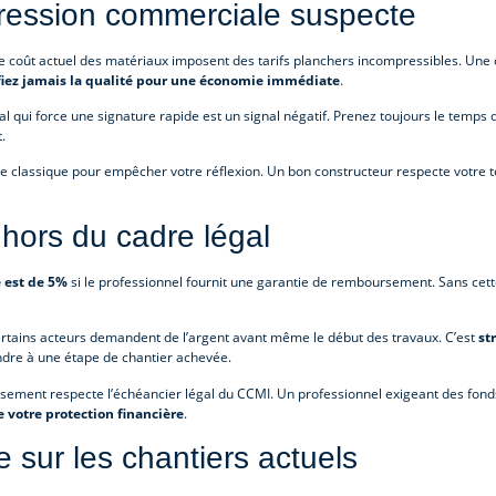
 pression commerciale suspecte
 coût actuel des matériaux imposent des tarifs planchers incompressibles. Une o
fiez jamais la qualité pour une économie immédiate
.
al qui force une signature rapide est un signal négatif. Prenez toujours le temps 
.
de classique pour empêcher votre réflexion. Un bon constructeur respecte votre
ors du cadre légal
 est de 5%
si le professionnel fournit une garantie de remboursement. Sans cett
rtains acteurs demandent de l’argent avant même le début des travaux. C’est
st
dre à une étape de chantier achevée.
rsement respecte l’échéancier légal du CCMI. Un professionnel exigeant des fond
e votre protection financière
.
sur les chantiers actuels