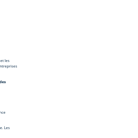
et les
ntreprises
 des
ence
e. Les