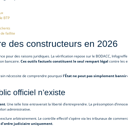
ux
de BTP
clients
e faillite
oire des constructeurs en 2026
rance pour des raisons juridiques. La vérification repose sur le BODACC, Infogreffe 
son bancaire.
Ces outils factuels constituent le seul rempart légal
contre les e
errain nécessite de comprendre pourquoi
l’État ne peut pas simplement bannir
ic officiel n’existe
ent
. Une telle liste entraverait la liberté d’entreprendre. La présomption d’innoc
lori administrative.
exclure arbitrairement. Le contrôle effectif s’opère via les tribunaux de commerc
 d’ordre judiciaire uniquement
.