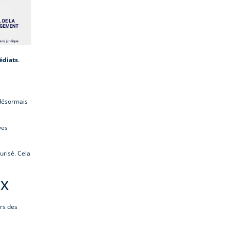
édiats
.
 désormais
ves
urisé. Cela
ux
rs des