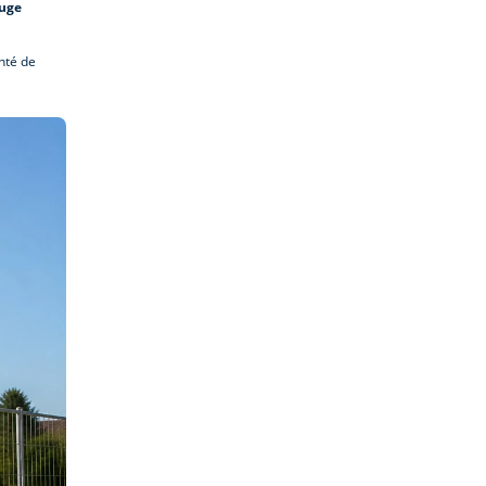
ouge
onté de