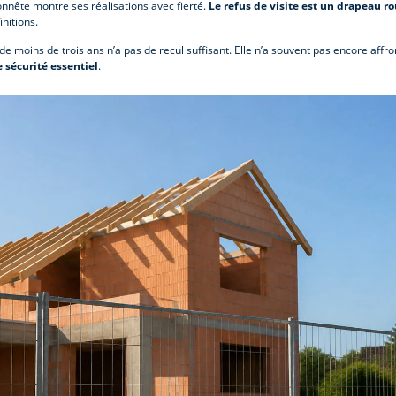
onnête montre ses réalisations avec fierté.
Le refus de visite est un drapeau r
nitions.
e moins de trois ans n’a pas de recul suffisant. Elle n’a souvent pas encore affr
e sécurité essentiel
.