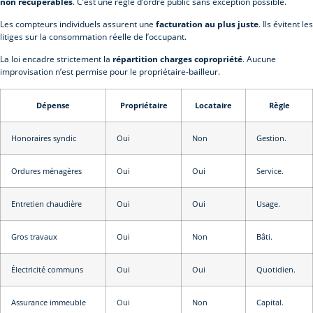
non récupérables
. C’est une règle d’ordre public sans exception possible.
Les compteurs individuels assurent une
facturation au plus juste
. Ils évitent les
litiges sur la consommation réelle de l’occupant.
La loi encadre strictement la
répartition charges copropriété
. Aucune
improvisation n’est permise pour le propriétaire-bailleur.
Dépense
Propriétaire
Locataire
Règle
Honoraires syndic
Oui
Non
Gestion.
Ordures ménagères
Oui
Oui
Service.
Entretien chaudière
Oui
Oui
Usage.
Gros travaux
Oui
Non
Bâti.
Électricité communs
Oui
Oui
Quotidien.
Assurance immeuble
Oui
Non
Capital.