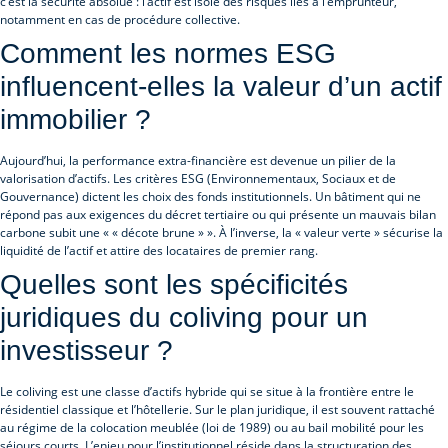
c’est la sécurité absolue : l’actif est isolé des risques liés à l’emprunteur,
notamment en cas de procédure collective.
Comment les normes ESG
influencent-elles la valeur d’un actif
immobilier ?
Aujourd’hui, la performance extra-financière est devenue un pilier de la
valorisation d’actifs. Les critères ESG (Environnementaux, Sociaux et de
Gouvernance) dictent les choix des fonds institutionnels. Un bâtiment qui ne
répond pas aux exigences du décret tertiaire ou qui présente un mauvais bilan
carbone subit une « « décote brune » ». À l’inverse, la « valeur verte » sécurise la
liquidité de l’actif et attire des locataires de premier rang.
Quelles sont les spécificités
juridiques du coliving pour un
investisseur ?
Le coliving est une classe d’actifs hybride qui se situe à la frontière entre le
résidentiel classique et l’hôtellerie. Sur le plan juridique, il est souvent rattaché
au régime de la colocation meublée (loi de 1989) ou au bail mobilité pour les
séjours courts. L’enjeu pour l’institutionnel réside dans la structuration des