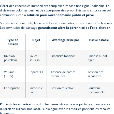
Gérer des ensembles immobiliers complexes impose une rigueur absolue. La
division en volumes permet de superposer des propriétés sans emprise au sol
commune. C’est la
solution pour mixer domaine public et privé
.
Sur les sites industriels, la division foncière doit intégrer les réseaux techniques.
Les servitudes de passage
garantissent alors la pérennité de l’exploitation
.
Type de
Objet
Avantage principal
Risque associé
division
Division
Sol et
Simplicité foncière
Emprise au sol
parcellaire
sous-sol
figée
Volume
Espace 3D
Absence de parties
Gestion des
(EDDV)
communes
servitudes
Copropriété
Immeuble
Gestion collective
Lourdeur
bâti
décisionnelle
Obtenir les autorisations d’urbanisme
nécessite une parfaite connaissance
du droit de l’urbanisme local. Le dialogue avec les mairies prévient les recours
bloquants.